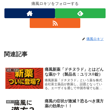
痛風ロキソをフォローする
痛風ロキソ
関連記事
痛風新薬「ドチヌラド」とはどん
健康・医療
な薬か？（製品名：ユリス®錠）
痛風新薬「ドチヌラド」という薬を株式
会社富士薬品が創薬し、話題となってい
る。エーザイを通して中国市場でも販売
されるというから、一定の臨床結果も出
ているのだろう。逆に日本ではまだ広が
りを見せていないようだが、現在流通し
痛風の症状が激減？恐るべき漢方
健康・医療
ているフェブリクとどう違うのか、検討
薬の効果か！！
してみた。