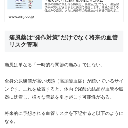
「知りたい」に答えるお役立ちコラム
突然の激痛に襲われる痛風は、食生活だけでなく、生活習
慣や体質などさまざまな要因で発症します。痛風が起きる
仕組みや原因、さらに発作時の対処法から再発予防のポイ
ントを解説します。
www.ainj.co.jp
痛風薬は“発作対策”だけでなく将来の血管
リスク管理
痛風は単なる「一時的な関節の痛み」ではない。
全身の尿酸値が高い状態（高尿酸血症）が続いているサイ
ンです。これを放置すると、体内で尿酸の結晶が血管や臓
器に沈着し、様々な問題を引き起こす可能性がある。
将来的に予想される血管リスクを下記すると以下のように
なる。