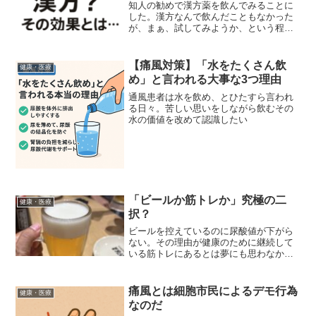
知人の勧めで漢方薬を飲んでみることに
した。漢方なんで飲んだこともなかった
が、まぁ、試してみようか、という程度
で。ただ、その効果がいきなり出てき
て、我ながらかなり期待しちゃっている
わけで・・・
【痛風対策】「水をたくさん飲
健康・医療
め」と言われる大事な3つ理由
通風患者は水を飲め、とひたすら言われ
る日々。苦しい思いをしながら飲むその
水の価値を改めて認識したい
「ビールか筋トレか」究極の二
健康・医療
択？
ビールを控えているのに尿酸値が下がら
ない。その理由が健康のために継続して
いる筋トレにあるとは夢にも思わなかっ
た・・・。調べれば調べるほど涙が出て
くるのは私だけでしょうか・・・
痛風とは細胞市民によるデモ行為
健康・医療
なのだ