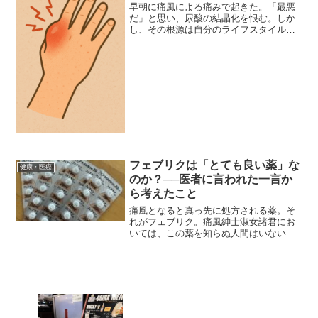
早朝に痛風による痛みで起きた。「最悪
だ」と思い、尿酸の結晶化を恨む。しか
し、その根源は自分のライフスタイルに
あり、これは我が体の細胞市民によるデ
モなのだと気づく
フェブリクは「とても良い薬」な
健康・医療
のか？──医者に言われた一言か
ら考えたこと
痛風となると真っ先に処方される薬。そ
れがフェブリク。痛風紳士淑女諸君にお
いては、この薬を知らぬ人間はいないだ
ろう。「フェブリクはとても良い薬です
よ。」と医者は言う。だから処方してい
るのだろうが、今更ながら考える。これ
はどういう理屈で我々をプ...