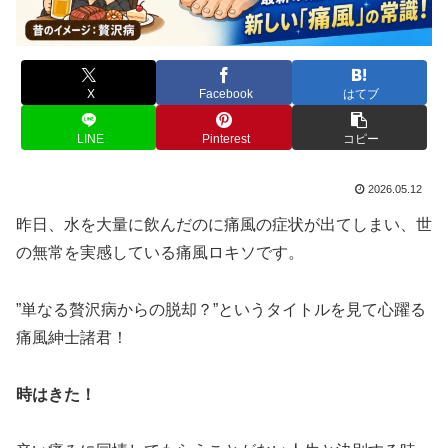
X
Facebook
はてブ
LINE
Pinterest
コピー
2026.05.12
昨日、水を大量に飲んだのに痛風の症状が出てしまい、世
の無常を実感している痛風ロキソです。
”単なる贅沢病からの脱却？”というタイトルを見て心躍る
痛風紳士諸君！
時はきた！