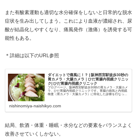
また有酸素運動も適切な水分確保をしないと日常的な脱水
症状を生み出してしまう。これにより血液が濃縮され、尿
酸が結晶化しやすくなり、痛風発作（激痛）を誘発する可
能性もある。
＊詳細は以下のURL参照
ダイエットで痛風に！？ | 阪神西宮駅徒歩30秒の
胃カメラ・大腸カメラ｜ひだ胃腸内視鏡クリニッ
ク| ひだ胃腸内視鏡クリニック
ブログページ。阪神西宮駅徒歩30秒の胃カメラ・大腸カメ
ラ、ひだ胃腸内視鏡クリニックです。胃腸の病気と内視鏡
検査（胃カメラ・大腸カメラ）に特化した診療を行なって
おります。胃腸の調子で気になることがございましたら、
お気軽にご相談ください。
nishinomiya-naishikyo.com
結局、飲酒・体重・睡眠・水分などの要素をバランスよく
改善させていくしかない。